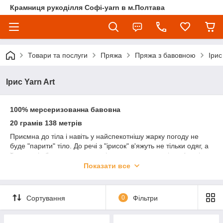
Крамниця рукоділля Софі-yarn в м.Полтава
Товари та послуги
Пряжа
Пряжа з бавовною
Ірис
Ірис Yarn Art
100% мерсеризованна бавовна
20 грамів 138 метрів
Приємна до тіла і навіть у найспекотнішу жарку погоду не
буде "парити" тіло. До речі з "ірисок" в'яжуть не тільки одяг, а
й головні убори, купальники, іграшки, предмети інтер'єру і
навіть вплітають у коси.
Показати все
УВАГА! Колір і відтінок на зображенні можуть відрізнятися від
фактичного кольору і відтінку пряжі з-за індивідуальних
налаштувань вашого монітора і в залежності від партії.
Сортування
0
Фільтри