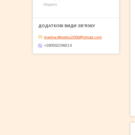
Марина
marina.lifirenko2006@gmail.com
+380502298214