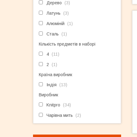
Дерево
3
Латунь
3
Алюміній
1
Сталь
1
Кількість предметів в наборі
4
11
2
1
Країна виробник
Індія
13
Виробник
Knitpro
34
Чарівна мить
2