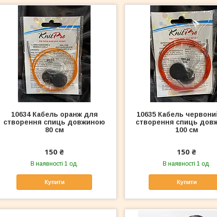
10634 Кабель оранж для
10635 Кабель червони
створення спиць довжиною
створення спиць дов
80 см
100 см
150 ₴
150 ₴
В наявності 1 од.
В наявності 1 од.
Купити
Купити