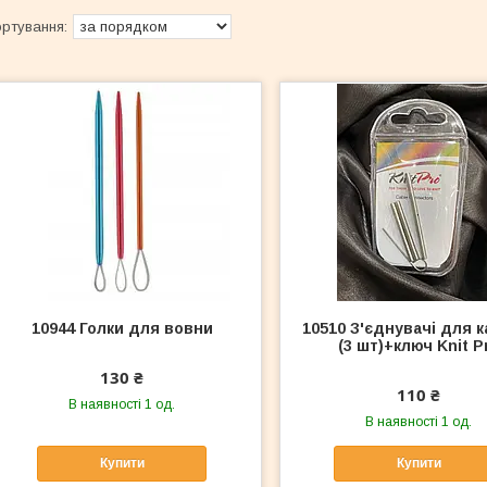
10944 Голки для вовни
10510 З'єднувачі для к
(3 шт)+ключ Knit P
130 ₴
110 ₴
В наявності 1 од.
В наявності 1 од.
Купити
Купити