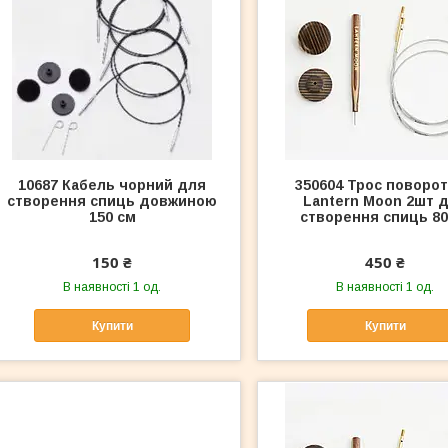
10687 Кабель чорний для
350604 Трос поворо
створення спиць довжиною
Lantern Moon 2шт 
150 см
створення спиць 80
150 ₴
450 ₴
В наявності 1 од.
В наявності 1 од.
Купити
Купити