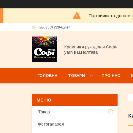
Підтримка та донати н
+380 (50) 229-82-14
Крамниця рукоділля Софі-
yarn в м.Полтава
ГОЛОВНА
ТОВАРИ
ПРО НАС
Товар
К
Фотогаларея