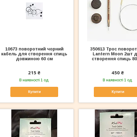
10673 поворотний чорний
350613 Трос поворо
кабель для створення спиць
Lantern Moon 2шт 
довжиною 60 см
створення спиць 80
215 ₴
450 ₴
В наявності 1 од.
В наявності 1 од.
Купити
Купити