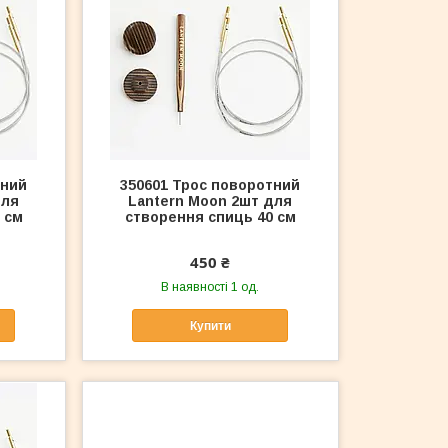
тний
350601 Трос поворотний
для
Lantern Moon 2шт для
 см
створення спиць 40 см
450 ₴
В наявності 1 од.
Купити