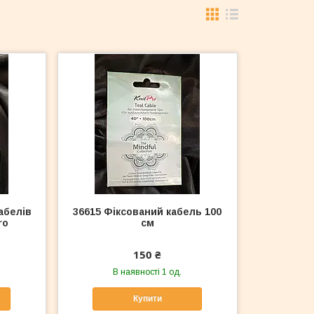
абелів
36615 Фіксований кабель 100
ro
см
150 ₴
В наявності 1 од.
Купити