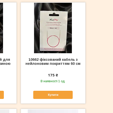
й для
10662 фіксований кабель з
жиною
нейлоновим покриттям 60 см
175 ₴
В наявності 1 од.
Купити