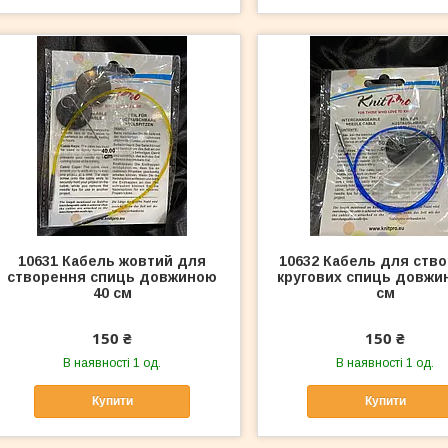
10631 Кабель жовтий для
10632 Кабель для ств
створення спиць довжиною
кругових спиць довжи
40 см
см
150 ₴
150 ₴
В наявності 1 од.
В наявності 1 од.
Купити
Купити