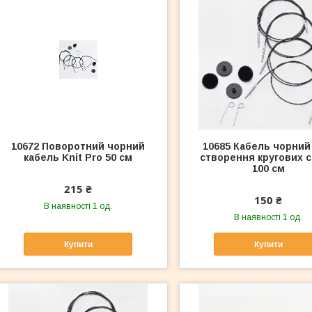
10672 Поворотний чорний
10685 Кабель чорний
кабель Knit Pro 50 см
створення кругових 
100 см
215 ₴
150 ₴
В наявності 1 од.
В наявності 1 од.
Купити
Купити