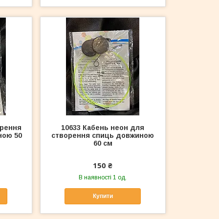
орення
10633 Кабень неон для
ною 50
створення спиць довжиною
60 см
150 ₴
В наявності 1 од.
Купити