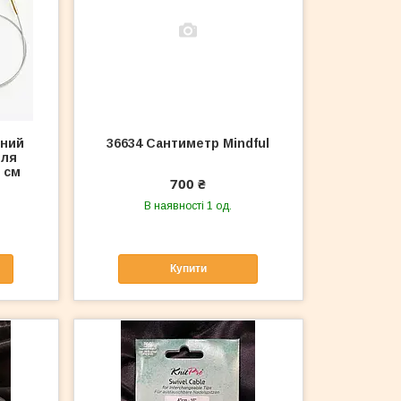
тний
36634 Сантиметр Mindful
для
 см
700 ₴
В наявності 1 од.
Купити