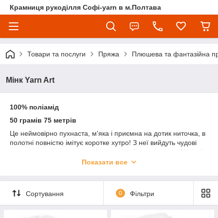
Крамниця рукоділля Софі-yarn в м.Полтава
Товари та послуги
Пряжа
Плюшева та фантазійна п
Мінк Yarn Art
100% поліамід
50 грамів 75 метрів
Це неймовірно пухнаста, м'яка і приємна на дотик ниточка, в
полотні повністю імітує коротке хутро! З неї вийдуть чудові
пледи, светри, шкарпетки, іграшки і кофтинки, стильні і ніжні
джемпери та кардигани. Підійде для в'язання спицями .
Показати все
Пряжа для в'язання ЯрнАрт Мінк відмінно виглядає на
лицьовій гладі.
Сортування
0
Фільтри