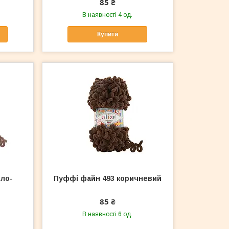
85 ₴
В наявності 4 од.
Купити
тло-
Пуффі файн 493 коричневий
85 ₴
В наявності 6 од.