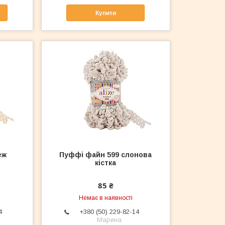
Купити
еж
Пуффі файн 599 слонова
кістка
85 ₴
Немає в наявності
4
+380 (50) 229-82-14
Марина