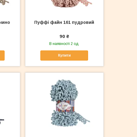
чино
Пуффі файн 161 пудровий
90 ₴
В наявності 2 од.
Купити