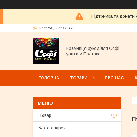
Підтримка та донати н
+380 (50) 229-82-14
Крамниця рукоділля Софі-
yarn в м.Полтава
ГОЛОВНА
ТОВАРИ
ПРО НАС
Товар
П
Фотогаларея