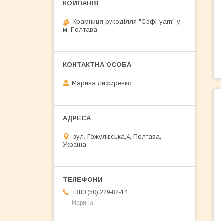
Крамниця рукоділля "Софі-yarn" у
м. Полтава
Марина Лифиренко
вул. Гожулівська,4, Полтава,
Україна
+380 (50) 229-82-14
Марина