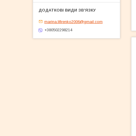
marina.lifirenko2006@gmail.com
+380502298214