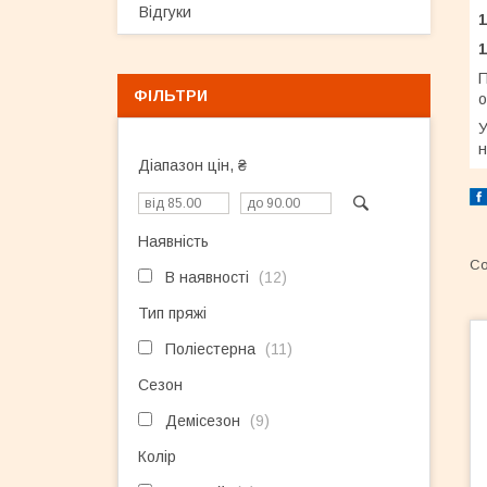
Відгуки
1
П
ФІЛЬТРИ
о
У
н
Діапазон цін, ₴
Наявність
В наявності
12
Тип пряжі
Поліестерна
11
Сезон
Демісезон
9
Колір