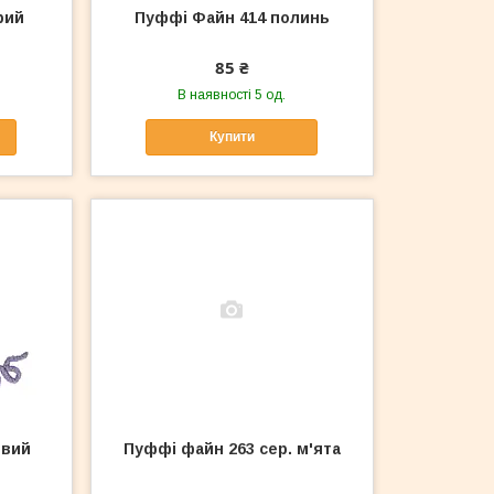
рий
Пуффі Файн 414 полинь
85 ₴
В наявності 5 од.
Купити
овий
Пуффі файн 263 сер. м'ята