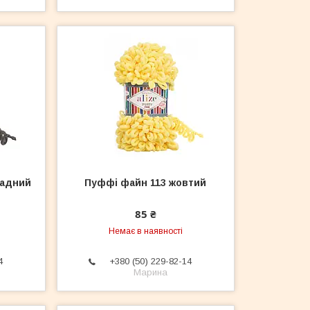
ладний
Пуффі файн 113 жовтий
85 ₴
Немає в наявності
4
+380 (50) 229-82-14
Марина