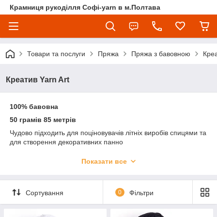
Крамниця рукоділля Софі-yarn в м.Полтава
Товари та послуги
Пряжа
Пряжа з бавовною
Креа
Креатив Yarn Art
100% бавовна
50 грамів 85 метрів
Чудово підходить для поціновувачів літніх виробів спицями та
для створення декоративних панно
УВАГА! Колір і відтінок на зображенні можуть відрізнятися від
Показати все
фактичного кольору і відтінку пряжі з-за індивідуальних
налаштувань вашого монітора і в залежності від партії.
Сортування
0
Фільтри