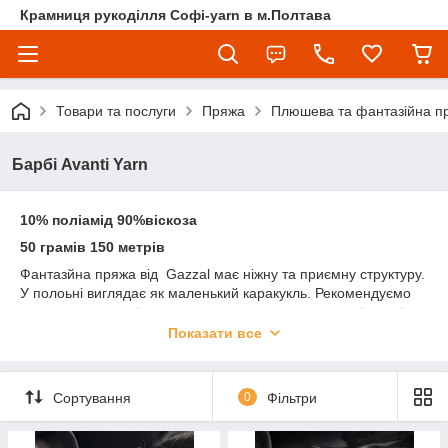
Крамниця рукоділля Софі-yarn в м.Полтава
Товари та послуги
Пряжа
Плюшева та фантазійна п
Барбі Avanti Yarn
10% поліамід 90%віскоза
50 грамів 150 метрів
Фантазйна пряжа від Gazzal має ніжну та приємну структуру.
У полоьні виглядає як маленький каракукль. Рекомендуємо
для декорування іграшок та з додаванням до теплоі пряжі
для створення комфортних виробів.
Показати все
УВАГА! Колір і відтінок на зображенні можуть відрізнятися від
фактичного кольору і відтінку пряжі з-за індивідуальних
налаштувань вашого монітора і в залежності від партії.
Сортування
0
Фільтри