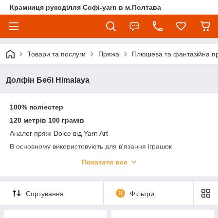
Крамниця рукоділля Софі-yarn в м.Полтава
Товари та послуги
Пряжа
Плюшева та фантазійна п
Долфін Бебі Himalaya
100% поліестер
120 метрів 100 грамів
Аналог пряжі Dolce від Yarn Art
В основному використовують для в'язання іграшок
УВАГА! Колір і відтінок на зображенні можуть відрізнятися від
Показати все
фактичного кольору і відтінку пряжі з-за індивідуальних
налаштувань вашого монітора і в залежності від партії.
Сортування
0
Фільтри