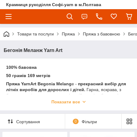
Крамниця рукоділля Софі-yarn в м.Полтава
Товари та послуги
Пряжа
Пряжа з бавовною
Бего
Бегонія Меланж Yarn Art
100% бавовна
50 грамів 169 метрів
Пряжа YarnArt Begonia Melang
e -
прекрасний вибір для
літніх виробів для дорослих і дітей.
Гарна, яскрава, з
багатою палітрою, меланжева (секційного фарбування),
м'яка, гладка, не блищить, не скручується, не линяє, трохи
Показати все
сідає при пранні, але не критично.
УВАГА! Колір і відтінок на зображенні можуть відрізнятися від
фактичного кольору і відтінку пряжі з-за індивідуальних
Сортування
0
Фільтри
налаштувань вашого монітора і в залежності від партії.