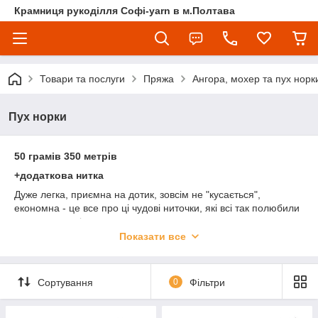
Крамниця рукоділля Софі-yarn в м.Полтава
Товари та послуги
Пряжа
Ангора, мохер та пух норк
Пух норки
50 грамів 350 метрів
+додаткова нитка
Дуже легка, приємна на дотик, зовсім не "кусається",
економна - це все про ці чудові ниточки, які всі так полюбили
в цьому сезоні.
Показати все
УВАГА! Колір і відтінок на зображенні можуть відрізнятися від
фактичного кольору і відтінку пряжі з-за індивідуальних
налаштувань вашого монітора і в залежності від партії.
Сортування
0
Фільтри