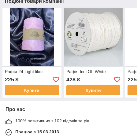
Подібні товари компанії
Рафія 24 Light lilac
Рафія Іспі Off White
Рафі
225
428
225
₴
₴
Купити
Купити
Про нас
100% позитивних з 102 відгуків за рік
Працює з 15.03.2013