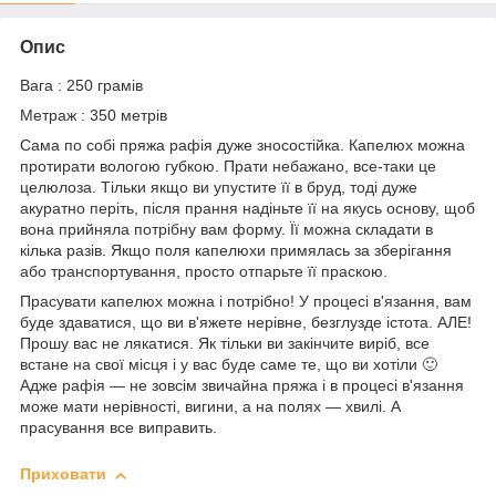
Опис
Вага : 250 грамів
Метраж : 350 метрів
Сама по собі пряжа рафія дуже зносостійка. Капелюх можна
протирати вологою губкою. Прати небажано, все-таки це
целюлоза. Тільки якщо ви упустите її в бруд, тоді дуже
акуратно періть, після прання надіньте її на якусь основу, щоб
вона прийняла потрібну вам форму. Її можна складати в
кілька разів. Якщо поля капелюхи примялась за зберігання
або транспортування, просто отпарьте її праскою.
Прасувати капелюх можна і потрібно!
У процесі в'язання, вам
буде здаватися, що ви в'яжете нерівне, безглузде істота. АЛЕ!
Прошу вас не лякатися. Як тільки ви закінчите виріб, все
встане на свої місця і у вас буде саме те, що ви хотіли 🙂
Адже рафія — не зовсім звичайна пряжа і в процесі в'язання
може мати нерівності, вигини, а на полях — хвилі. А
прасування все виправить.
Приховати