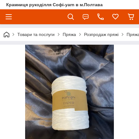
Крамниця рукоділля Софі-yarn в м.Полтава
Товари та послуги
Пряжа
Розпродаж пряжі
Пряжа