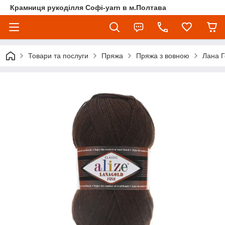
Крамниця рукоділля Софі-yarn в м.Полтава
Товари та послуги
Пряжа
Пряжа з вовною
Лана 