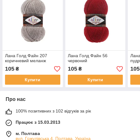
Лана Голд Файн 207
Лана Голд Файн 56
Лана
коричневий меланж
червоний
пуд
105
105
105
₴
₴
Купити
Купити
Про нас
100% позитивних з 102 відгуків за рік
Працює з 15.03.2013
м. Полтава
вул. Гожулівська,4, Полтава, Україна