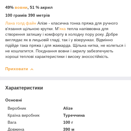
49%
вовни
, 51 % акрил
100 грамів 390 метрів
Лана голд файн
Алізе - класична тонка пряжа для ручного
в'язання щільною крутки. М'
яка
тепла напіввовна для
створення затишку і комфорту в холодну пору року. Добре
виглядає як в лицьовій гладі, так і у візерунках. Відмінно
підійде така пряжа і для жаккарда. Щільна нитка, не колеться і
не кошлатится. Поєднання вовни і акрилу забезпечують
хороші теплові характеристики і високу зносостійкість.
Приховати
Характеристики
Основні
Виробник
Alize
Країна виробник
Туреччина
Вага
100 г
Довжина
390 м