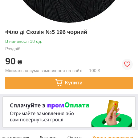
Філо ді Скозія №5 196 чорний
В наявності 18 од.
Роздріб
90
₴
Мінімальна сума замовлення на сайті — 100 ₴
Купити
арактеристики
Доставка
Оплата
Умови повернення