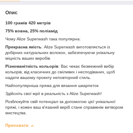
Опис
100 грамів 420 метрів
75% вовна, 25% поліамід
Чому Alize Superwash така популярна:
Прекрасна якість
: Alize Superwash виготовляється із
добірних натуральних волокон, забезпечуючи унікальну
міцність ваших виробів.
Різноманітність кольорів
: Вас чекає безмежний вибір
кольорів, від класичних до сміливих і несподіваних, щоб
надати вашому проекту неповторний стиль.
Найпопулярніша пряжа для вязання шкарпеток
Здійсніть свої мрії в реальність з Alize Superwash!
Розблокуйте свій потенціал за допомогою цієї унікальної
пряжі, і кожен ваш в'язаний виріб стане справжнім витвором
мистецтва.
Приховати