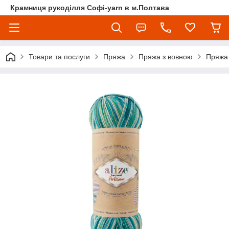
Крамниця рукоділля Софі-yarn в м.Полтава
Товари та послуги
Пряжа
Пряжа з вовною
Пряжа