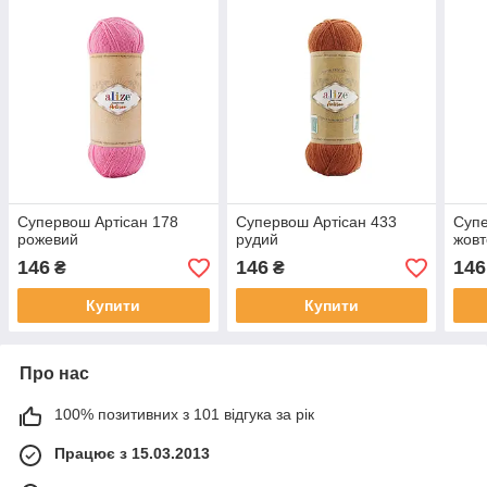
Супервош Артісан 178
Супервош Артісан 433
Супе
рожевий
рудий
жовт
146
146
146
₴
₴
Купити
Купити
Про нас
100% позитивних з 101 відгука за рік
Працює з 15.03.2013