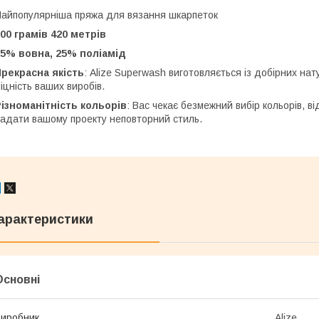
айпопулярніша пряжа для вязання шкарпеток
00 грамів 420 метрів
75% вовна, 25% поліамід
рекрасна якість
: Alize Superwash виготовляється із добірних на
іцність ваших виробів.
ізноманітність кольорів
: Вас чекає безмежний вибір кольорів, в
адати вашому проекту неповторний стиль.
арактеристики
Основні
иробник
Alize