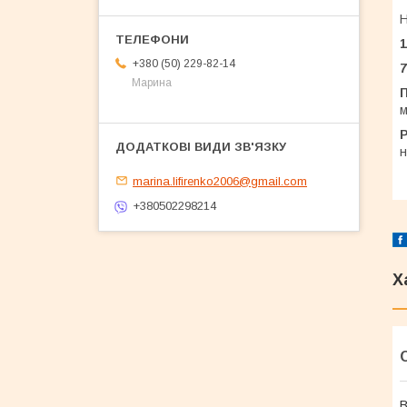
Н
1
+380 (50) 229-82-14
Марина
П
м
Р
н
marina.lifirenko2006@gmail.com
+380502298214
Х
В