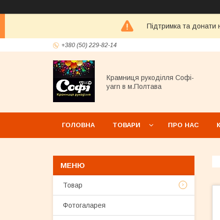
Підтримка та донати н
+380 (50) 229-82-14
Крамниця рукоділля Софі-
yarn в м.Полтава
ГОЛОВНА
ТОВАРИ
ПРО НАС
Товар
Фотогаларея