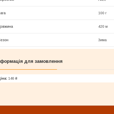
ага
100 г
Довжина
420 м
Сезон
Зима
нформація для замовлення
іна:
146 ₴