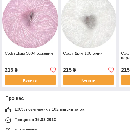
Софт Дрім 5004 рожевий
Софт Дрім 100 білий
Софт
перл
215
215
215
₴
₴
Купити
Купити
Про нас
100% позитивних з 102 відгуків за рік
Працює з 15.03.2013