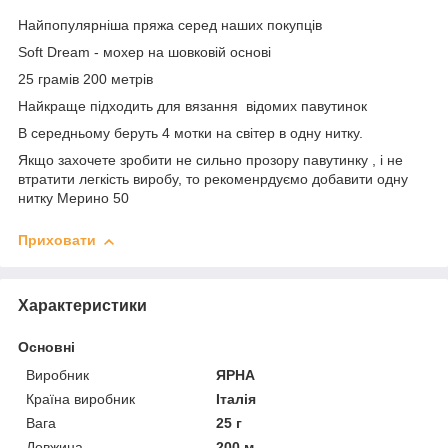
Найпопулярніша пряжа серед наших покупців
Soft Dream - мохер на шовковій основі
25 грамів 200 метрів
Найкраще підходить для вязання відомих павутинок
В середньому беруть 4 мотки на світер в одну нитку.
Якщо захочете зробити не сильно прозору павутинку , і не
втратити легкість виробу, то рекоменрдуємо добавити одну
нитку Мерино 50
Приховати
Характеристики
Основні
Виробник
ЯРНА
Країна виробник
Італія
Вага
25 г
Довжина
200 м