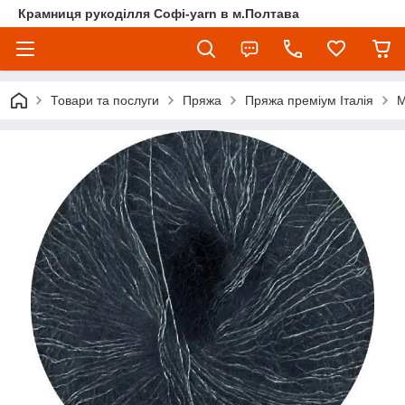
Крамниця рукоділля Софі-yarn в м.Полтава
Товари та послуги
Пряжа
Пряжа преміум Італія
М