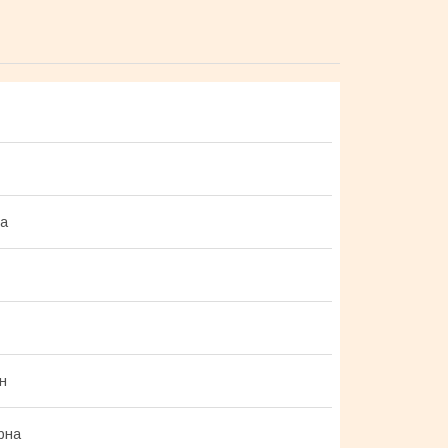
на
н
рна