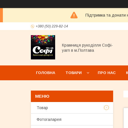
Підтримка та донати н
+380 (50) 229-82-14
Крамниця рукоділля Софі-
yarn в м.Полтава
ГОЛОВНА
ТОВАРИ
ПРО НАС
Товар
Фотогаларея