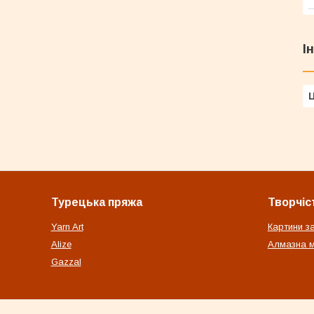
І
Ц
Турецька пряжа
Творчіс
Yarn Art
Картини з
Alize
Алмазна м
Gazzal