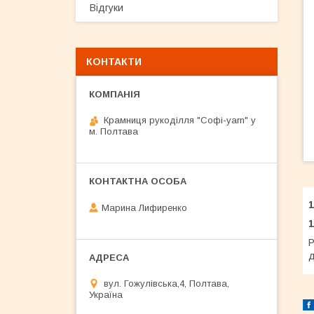
Відгуки
КОНТАКТИ
Крамниця рукоділля "Софі-yarn" у
м. Полтава
Марина Лифиренко
1
Р
д
вул. Гожулівська,4, Полтава,
Україна