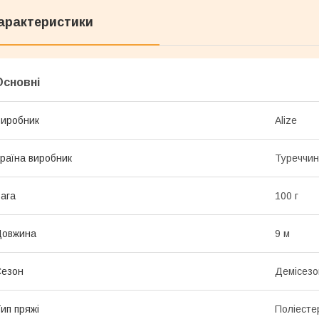
арактеристики
Основні
иробник
Alize
раїна виробник
Туреччи
ага
100 г
Довжина
9 м
Сезон
Демісезо
ип пряжі
Поліесте