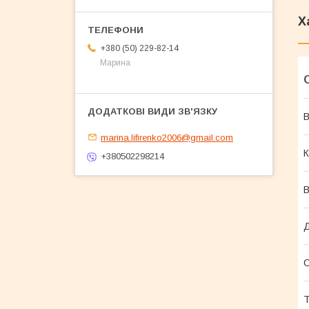
Х
+380 (50) 229-82-14
Марина
В
marina.lifirenko2006@gmail.com
К
+380502298214
В
Т