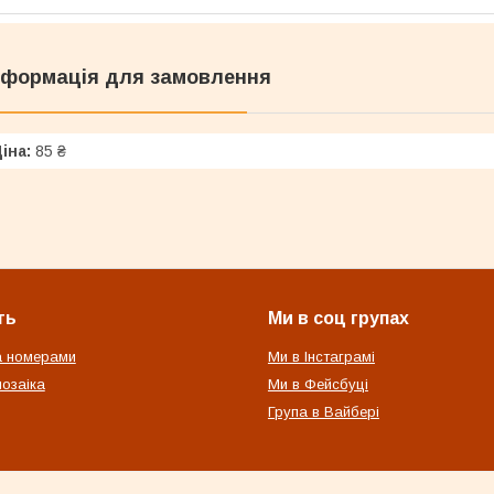
нформація для замовлення
іна:
85 ₴
ть
Ми в соц групах
а номерами
Ми в Інстаграмі
озаіка
Ми в Фейсбуці
Група в Вайбері