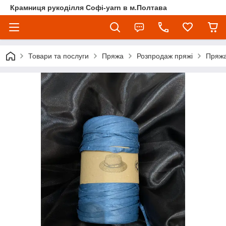
Крамниця рукоділля Софі-yarn в м.Полтава
Товари та послуги
Пряжа
Розпродаж пряжі
Пряжа