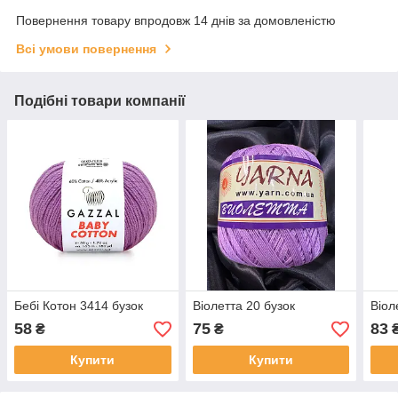
Повернення товару впродовж 14 днів за домовленістю
Всі умови повернення
Подібні товари компанії
Бебі Котон 3414 бузок
Віолетта 20 бузок
Віол
58
75
83
₴
₴
Купити
Купити