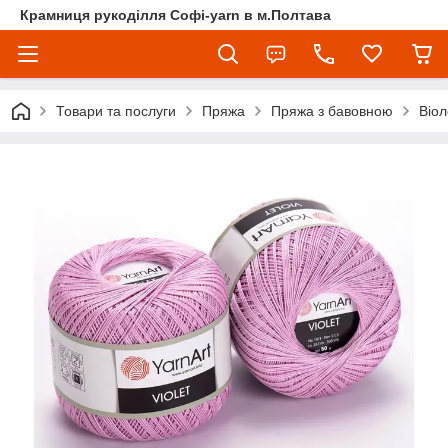
Крамниця рукоділля Софі-yarn в м.Полтава
Товари та послуги
Пряжа
Пряжа з бавовною
Віол