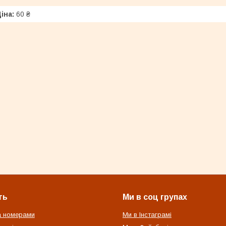
іна:
60 ₴
ть
Ми в соц групах
а номерами
Ми в Інстаграмі