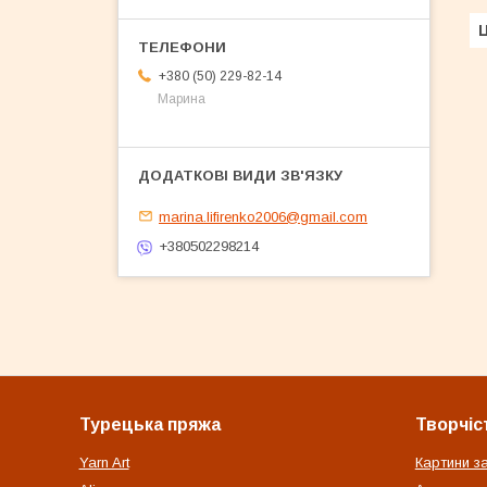
Ц
+380 (50) 229-82-14
Марина
marina.lifirenko2006@gmail.com
+380502298214
Турецька пряжа
Творчіс
Yarn Art
Картини з