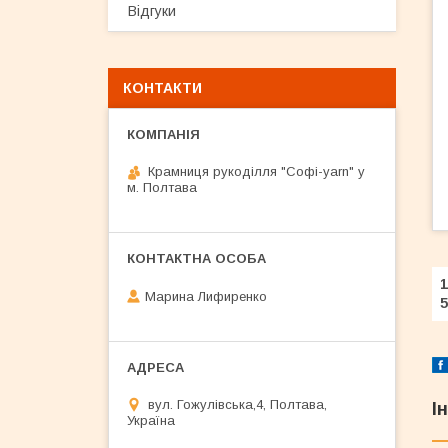
Відгуки
КОНТАКТИ
Крамниця рукоділля "Софі-yarn" у
м. Полтава
1
Марина Лифиренко
5
вул. Гожулівська,4, Полтава,
І
Україна