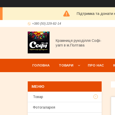
Підтримка та донати н
+380 (50) 229-82-14
Крамниця рукоділля Софі-
yarn в м.Полтава
ГОЛОВНА
ТОВАРИ
ПРО НАС
Товар
Фотогаларея