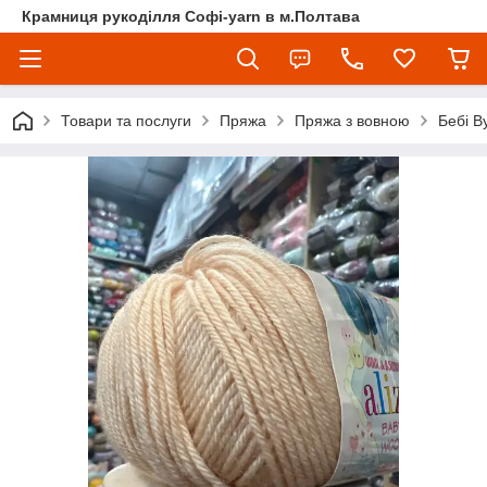
Крамниця рукоділля Софі-yarn в м.Полтава
Товари та послуги
Пряжа
Пряжа з вовною
Бебі Ву