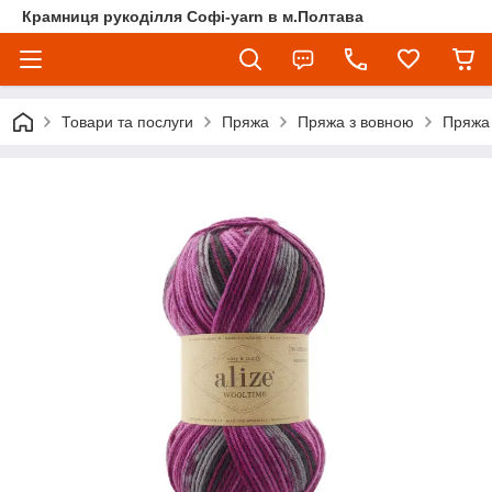
Крамниця рукоділля Софі-yarn в м.Полтава
Товари та послуги
Пряжа
Пряжа з вовною
Пряжа