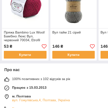
Пряжа Bambino Lux Wool/
Вул тайм 21 сірий
Вул 
Бамбіно Люкс Вул,
червоний 70034, Etrofil
53
146
146
₴
₴
Купити
Купити
Про нас
100% позитивних з 102 відгуків за рік
Працює з 15.03.2013
м. Полтава
вул. Гожулівська,4, Полтава, Україна