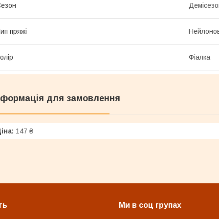
Сезон
Демісезо
ип пряжі
Нейлоно
олір
Фіалка
нформація для замовлення
іна:
147 ₴
ть
Ми в соц групах