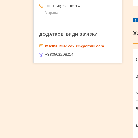
+380 (50) 229-82-14
Марина
Х
marina.lifirenko2006@gmail.com
+380502298214
В
К
В