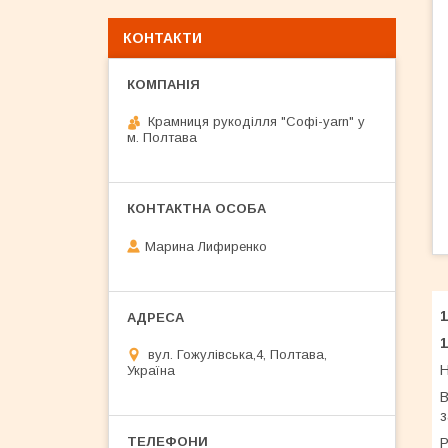
КОНТАКТИ
Крамниця рукоділля "Софі-yarn" у
м. Полтава
Марина Лифиренко
1
вул. Гожулівська,4, Полтава,
Н
Україна
В
з
Р