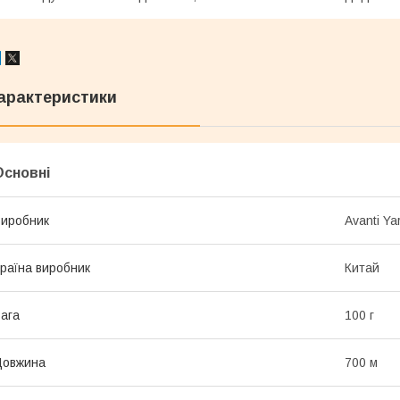
арактеристики
Основні
иробник
Avanti Ya
раїна виробник
Китай
ага
100 г
Довжина
700 м