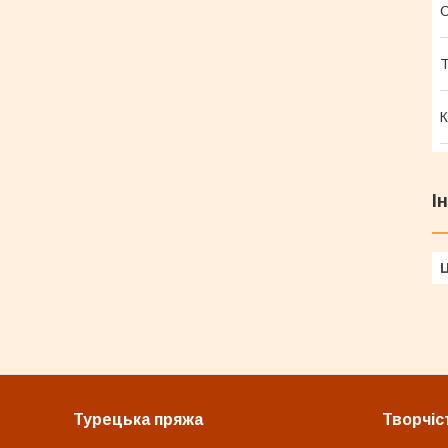
Т
К
І
Ц
Турецька пряжа
Творчіс