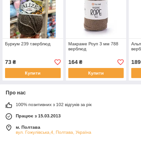
Буркум 239 т.верблюд
Макраме Роуп 3 мм 788
Альп
верблюд
вер
73
164
189
₴
₴
Купити
Купити
Про нас
100% позитивних з 102 відгуків за рік
Працює з 15.03.2013
м. Полтава
вул. Гожулівська,4, Полтава, Україна