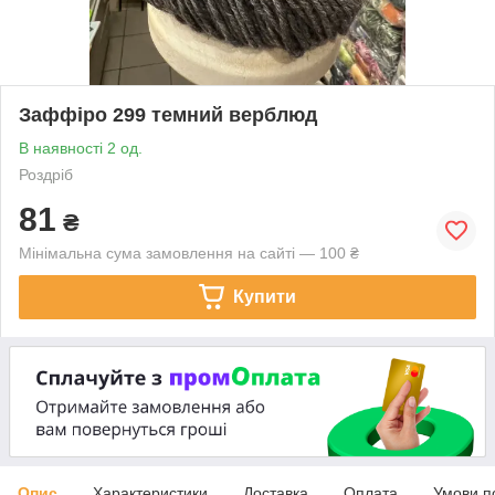
Заффіро 299 темний верблюд
В наявності 2 од.
Роздріб
81
₴
Мінімальна сума замовлення на сайті — 100 ₴
Купити
Опис
Характеристики
Доставка
Оплата
Умови п