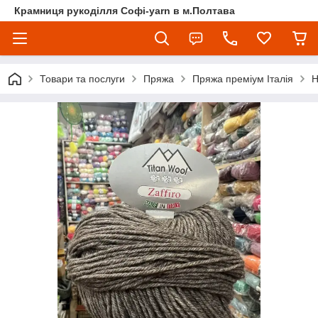
Крамниця рукоділля Софі-yarn в м.Полтава
Товари та послуги
Пряжа
Пряжа преміум Італія
Н