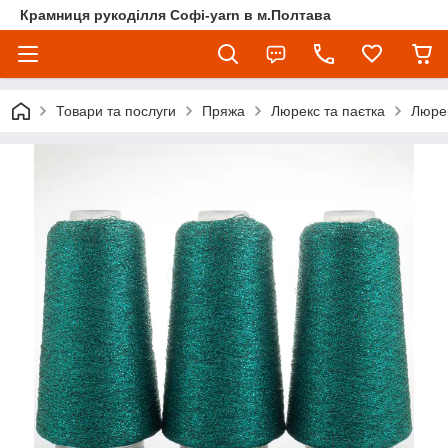
Крамниця рукоділля Софі-yarn в м.Полтава
Товари та послуги
Пряжа
Люрекс та паєтка
Люрек