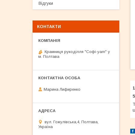
Відгуки
КОНТАКТИ
Крамниця рукоділля "Софі-yarn" у
м. Полтава
1
Марина Лифиренко
5
Т
щ
вул. Гожулівська,4, Полтава,
Україна