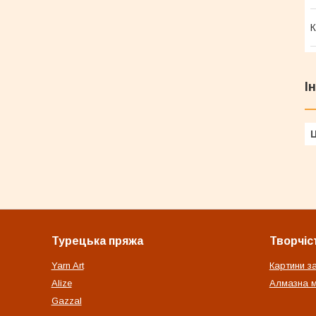
К
І
Ц
Турецька пряжа
Творчіс
Yarn Art
Картини з
Alize
Алмазна м
Gazzal