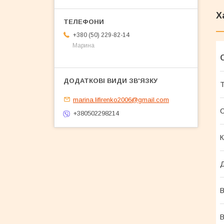
Х
+380 (50) 229-82-14
Марина
Т
marina.lifirenko2006@gmail.com
+380502298214
К
В
В