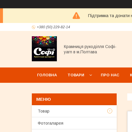
Підтримка та донати н
+380 (50) 229-82-14
Крамниця рукоділля Софі-
yarn в м.Полтава
ГОЛОВНА
ТОВАРИ
ПРО НАС
Товар
Фотогаларея