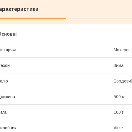
арактеристики
Основні
ип пряжі
Мохеров
Сезон
Зима
олір
Бордови
Довжина
500 м
ага
100 г
иробник
Alize