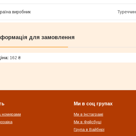
раїна виробник
Туреччи
нформація для замовлення
іна:
162 ₴
ть
Ми в соц групах
а номерами
Ми в Інстаграмі
озаіка
Ми в Фейсбуці
Група в Вайбері