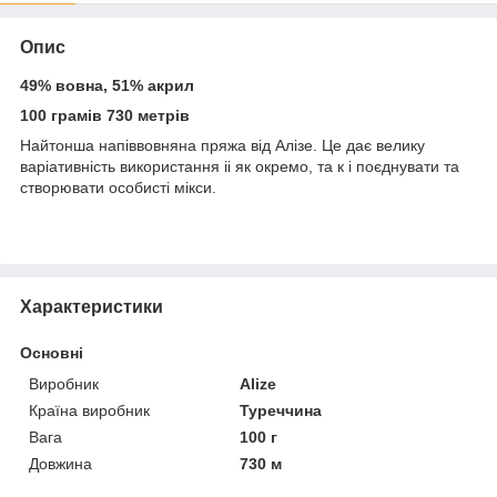
Опис
49% вовна, 51% акрил
100 грамів 730 метрів
Найтонша напіввовняна пряжа від Алізе. Це дає велику
варіативність використання іі як окремо, та к і поєднувати та
створювати особисті мікси.
Характеристики
Основні
Виробник
Alize
Країна виробник
Туреччина
Вага
100 г
Довжина
730 м