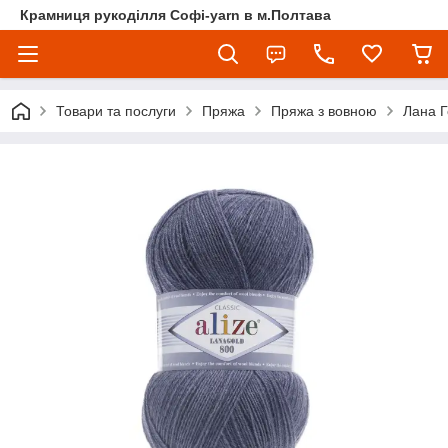
Крамниця рукоділля Софі-yarn в м.Полтава
Товари та послуги
Пряжа
Пряжа з вовною
Лана Г