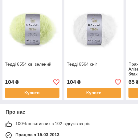
Тедді 6554 св. зелений
Тедді 6564 сніг
Пряж
Аліз
блак
104
104
65
₴
₴
Купити
Купити
Про нас
100% позитивних з 102 відгуків за рік
Працює з 15.03.2013