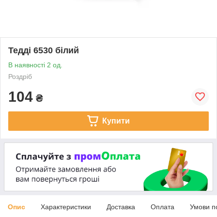
Тедді 6530 білий
В наявності 2 од.
Роздріб
104
₴
Купити
Опис
Характеристики
Доставка
Оплата
Умови п