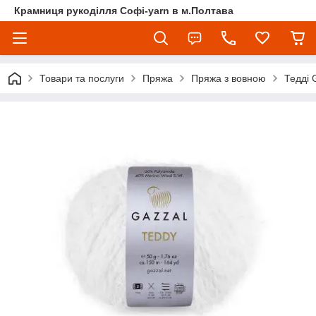
Крамниця рукоділля Софі-yarn в м.Полтава
Товари та послуги
Пряжа
Пряжа з вовною
Тедді 