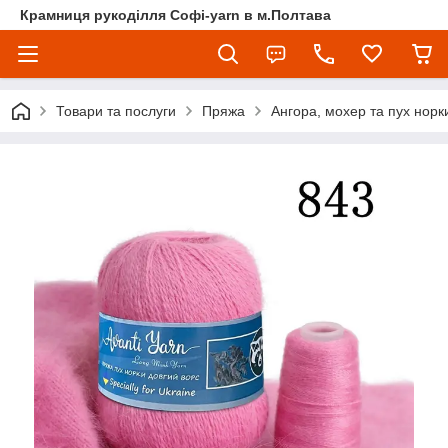
Крамниця рукоділля Софі-yarn в м.Полтава
Товари та послуги
Пряжа
Ангора, мохер та пух норк