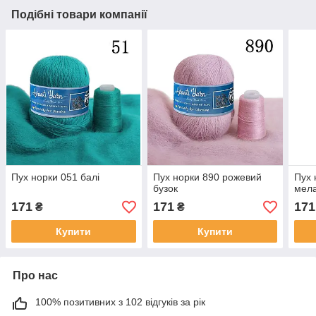
Подібні товари компанії
Пух норки 051 балі
Пух норки 890 рожевий
Пух 
бузок
мел
171
171
171
₴
₴
Купити
Купити
Про нас
100% позитивних з 102 відгуків за рік