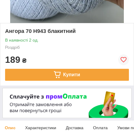
Ангора 70 Н943 блакитний
В наявності 2 од.
Роздріб
189
₴
Купити
Опис
Характеристики
Доставка
Оплата
Умови п