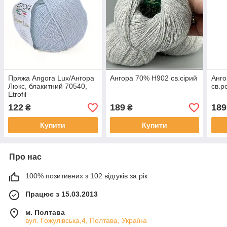
Пряжа Angora Lux/Ангора
Ангора 70% Н902 св.сірий
Анг
Люкс, блакитний 70540,
св.р
Etrofil
122
189
189
₴
₴
Купити
Купити
Про нас
100% позитивних з 102 відгуків за рік
Працює з 15.03.2013
м. Полтава
вул. Гожулівська,4, Полтава, Україна