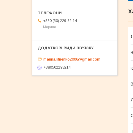
Х
+380 (50) 229-82-14
Марина
В
marina.lifirenko2006@gmail.com
+380502298214
К
В
Т