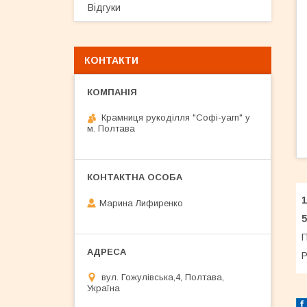
Відгуки
КОНТАКТИ
Крамниця рукоділля "Софі-yarn" у
м. Полтава
Марина Лифиренко
5
П
Р
вул. Гожулівська,4, Полтава,
Україна