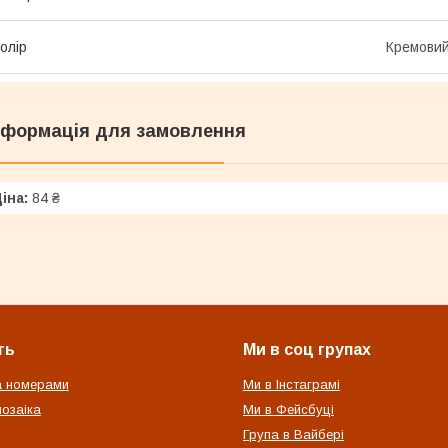
олір
Кремови
нформація для замовлення
іна:
84 ₴
ть
Ми в соц групах
а номерами
Ми в Інстаграмі
озаіка
Ми в Фейсбуці
Група в Вайбері