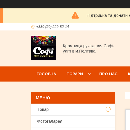
Підтримка та донати н
+380 (50) 229-82-14
Крамниця рукоділля Софі-
yarn в м.Полтава
ГОЛОВНА
ТОВАРИ
ПРО НАС
Товар
Фотогаларея