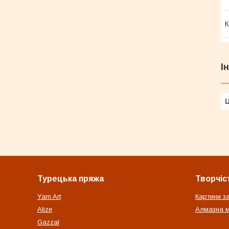
К
І
Ц
Турецька пряжа
Творчіс
Yarn Art
Картини з
Alize
Алмазна м
Gazzal