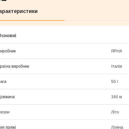
арактеристики
Основні
иробник
ЯРНА
раїна виробник
Італія
ага
50 г
Довжина
160 м
Сезон
Літо
ип пряжі
Лляна