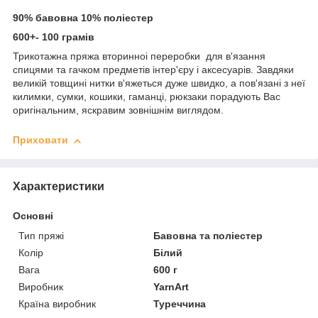
90% бавовна 10% поліестер
600+- 100 грамів
Трикотажна пряжа вторинноі переробки для в'язання
спицями та гачком предметів інтер'єру і аксесуарів. Завдяки
великій товщині нитки в'яжеться дуже швидко, а пов'язані з неї
килимки, сумки, кошики, гаманці, рюкзаки порадують Вас
оригінальним, яскравим зовнішнім виглядом.
Приховати
Характеристики
Основні
Тип пряжі
Бавовна та поліестер
Колір
Білий
Вага
600 г
Виробник
YarnArt
Країна виробник
Туреччина