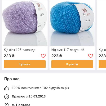
Кід сілк 125 лаванда
Кід сілк 117 лазурний
Кід 
223
223
223
₴
₴
Купити
Купити
Про нас
100% позитивних з 102 відгуків за рік
Працює з 15.03.2013
м. Полтава