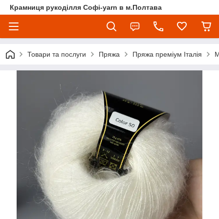
Крамниця рукоділля Софі-yarn в м.Полтава
Товари та послуги
Пряжа
Пряжа преміум Італія
М