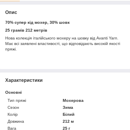
Опис
70% супер кід мохер, 30% шовк
25 грамів 212 метрів
Нова колекція італійського мохеру на шовку від Avanti Yarn.
Має всі заявлені властивості, що відповідають високій якості
пряжі.
Характеристики
Основні
Тип пряжі
Мохерова
Сезон
Зима
Колір
Білий
Довжина
212 м
Вага
25 г