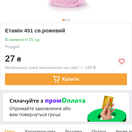
Етамін 451 св.рожевий
В наявності 15 од.
Роздріб
27
₴
Мінімальна сума замовлення на сайті — 100 ₴
Купити
Опис
Характеристики
Доставка
Оплата
Умови п