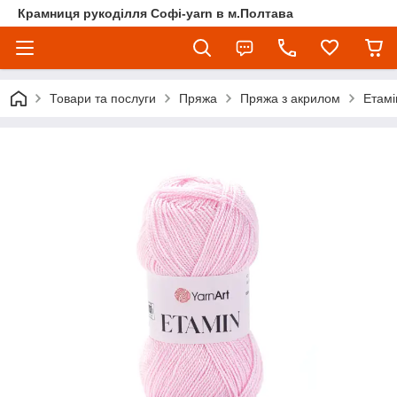
Крамниця рукоділля Софі-yarn в м.Полтава
Товари та послуги
Пряжа
Пряжа з акрилом
Етамі