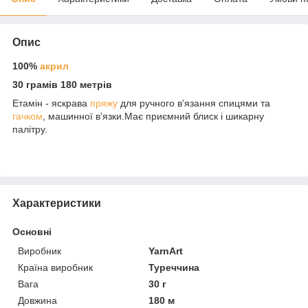
Опис
100%
акрил
30 грамів 180 метрів
Етамін - яскрава
пряжу
для ручного в'язання спицями та
гачком
, машинної в'язки.Має приємний блиск і шикарну
палітру.
Характеристики
Основні
Виробник
YarnArt
Країна виробник
Туреччина
Вага
30 г
Довжина
180 м