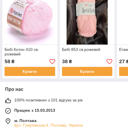
Бебі Котон 410 св.
Бебі 853 св.рожевий
Етам
рожевий
58
38
27
₴
₴
Купити
Купити
Про нас
100% позитивних з 101 відгука за рік
Працює з 15.03.2013
м. Полтава
вул. Гожулівська,4, Полтава, Україна