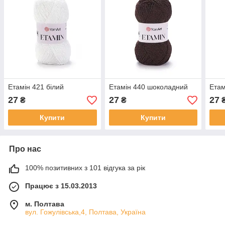
Етамін 421 білий
Етамін 440 шоколадний
Етам
27
27
27
₴
₴
Купити
Купити
Про нас
100% позитивних з 101 відгука за рік
Працює з 15.03.2013
м. Полтава
вул. Гожулівська,4, Полтава, Україна