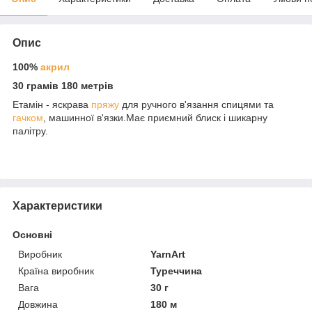
Опис
100%
акрил
30 грамів 180 метрів
Етамін - яскрава
пряжу
для ручного в'язання спицями та
гачком
, машинної в'язки.Має приємний блиск і шикарну
палітру.
Характеристики
Основні
Виробник
YarnArt
Країна виробник
Туреччина
Вага
30 г
Довжина
180 м