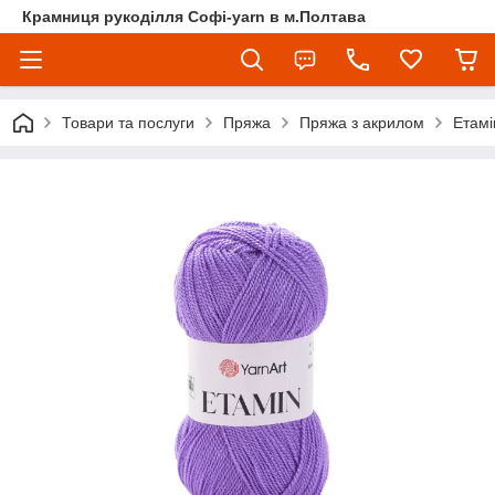
Крамниця рукоділля Софі-yarn в м.Полтава
Товари та послуги
Пряжа
Пряжа з акрилом
Етамі