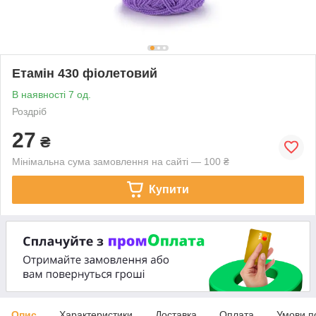
Етамін 430 фіолетовий
В наявності 7 од.
Роздріб
27
₴
Мінімальна сума замовлення на сайті — 100 ₴
Купити
Опис
Характеристики
Доставка
Оплата
Умови п