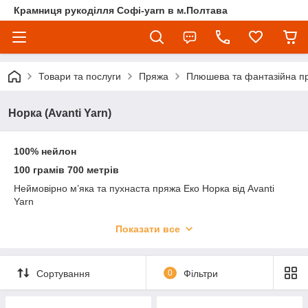
Крамниця рукоділля Софі-yarn в м.Полтава
Товари та послуги
Пряжа
Плюшева та фантазійна п
Норка (Avanti Yarn)
100% нейлон
100 грамів 700 метрів
Неймовірно м’яка та пухнаста пряжа Еко Норка від Avanti
Yarn
УВАГА! Колір і відтінок на зображенні можуть відрізнятися від
Показати все
фактичного кольору і відтінку пряжі з-за індивідуальних
налаштувань вашого монітора і в залежності від партії.
Сортування
0
Фільтри